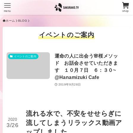
menu
shop
ホーム
BLOG
イベントのご案内
運命の人に出会う🌸桜メソッ
イベントのご案内
ド お話会させていただきま
す １０月７日 ６：３０~
@Hanamizuki Cafe
2019年9月28日
流れる水で、不安をせせらぎに
2020
流してしまうリラックス動画ア
3/26
ップしました