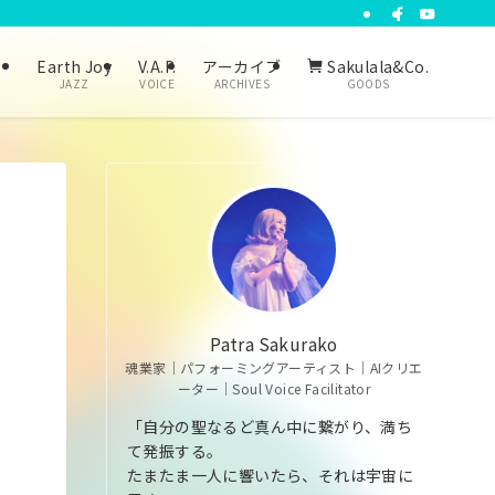
り
Earth Joy
V.A.P.
アーカイブ
Sakulala&Co.
JAZZ
VOICE
ARCHIVES
GOODS
１
Patra Sakurako
魂業家｜パフォーミングアーティスト｜AIクリエ
ーター｜Soul Voice Facilitator
「自分の聖なるど真ん中に繋がり、満ち
て発振する。
たまたま一人に響いたら、それは宇宙に