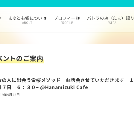
まゆとも響について
プロフィール
パトラの魂（たま）語
ABOUT
PROFILE
PATRA
ベントのご案内
命の人に出会う🌸桜メソッド お話会させていただきます 
７日 ６：３０~ @Hanamizuki Cafe
019年9月28日