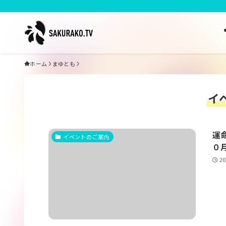
ホーム
まゆとも
イ
運
イベントのご案内
０月
2