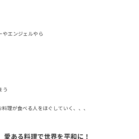
ーやエンジェルやら
まう
お料理が食べる人をほぐしていく、、、
1 愛ある料理で世界を平和に！