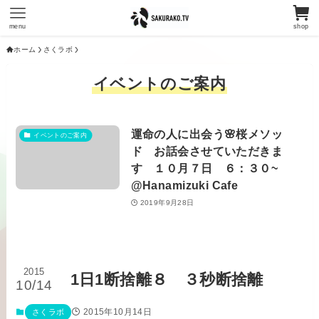
menu
shop
ホーム
さくラボ
イベントのご案内
運命の人に出会う🌸桜メソッ
イベントのご案内
ド お話会させていただきま
す １０月７日 ６：３０~
@Hanamizuki Cafe
2019年9月28日
2015
1日1断捨離８ ３秒断捨離
10/14
2015年10月14日
さくラボ