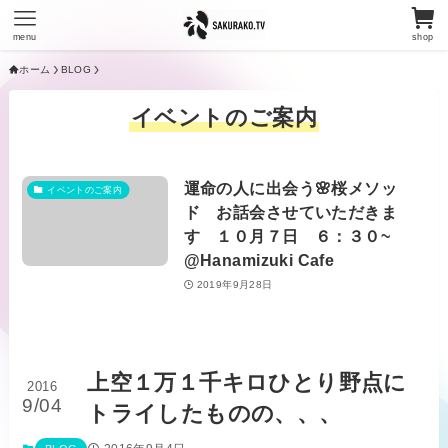
menu
shop
ホーム
BLOG
イベントのご案内
運命の人に出会う🌸桜メソッ
イベントのご案内
ド お話会させていただきま
す １０月７日 ６：３０~
@Hanamizuki Cafe
2019年9月28日
上空１万１千キロひとり野点に
2016
9/04
トライしたものの、、、