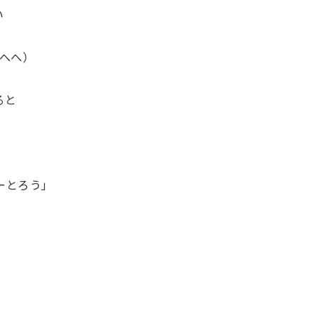
い
へへ）
ると
ーとろう」