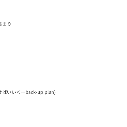
集まり
！
＜ーback-up plan)