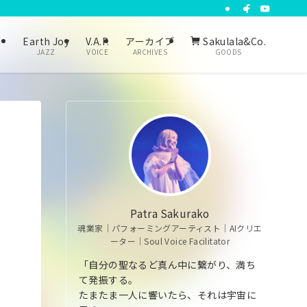
り
Earth Joy
V.A.P.
アーカイブ
Sakulala&Co.
JAZZ
VOICE
ARCHIVES
GOODS
１
Patra Sakurako
魂業家｜パフォーミングアーティスト｜AIクリエ
ーター｜Soul Voice Facilitator
「自分の聖なるど真ん中に繋がり、満ち
て発振する。
たまたま一人に響いたら、それは宇宙に