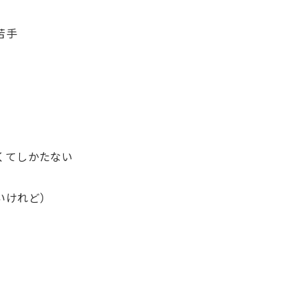
苦手
くてしかたない
いけれど）