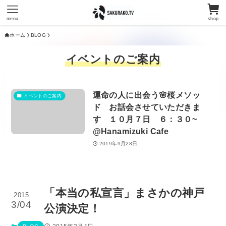
menu
shop
ホーム
BLOG
イベントのご案内
運命の人に出会う🌸桜メソッ
イベントのご案内
ド お話会させていただきま
す １０月７日 ６：３０~
@Hanamizuki Cafe
2019年9月28日
「本当の私宣言」まさかの神戸
2015
3/04
公演決定！