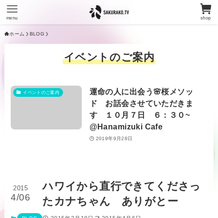
menu
shop
ホーム
BLOG
イベントのご案内
運命の人に出会う🌸桜メソッ
イベントのご案内
ド お話会させていただきま
す １０月７日 ６：３０~
@Hanamizuki Cafe
2019年9月28日
ハワイから直行できてくださっ
2015
4/06
たカナちゃん ありがとー