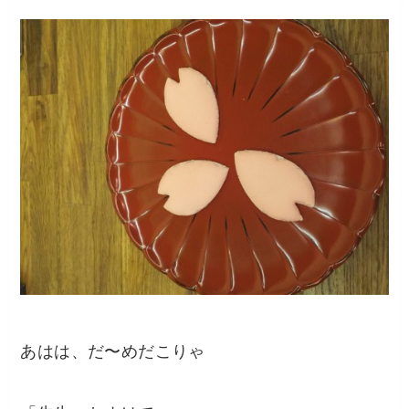
あはは、だ〜めだこりゃ