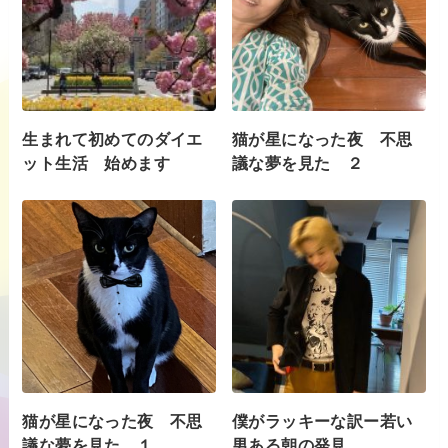
生まれて初めてのダイエ
猫が星になった夜 不思
ット生活 始めます
議な夢を見た ２
猫が星になった夜 不思
僕がラッキーな訳ー若い
議な夢を見た １
男ある朝の発見